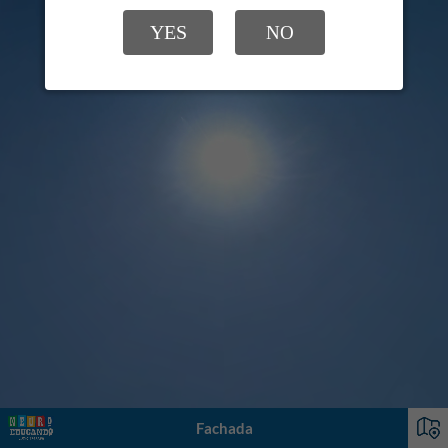
YES
NO
Fachada